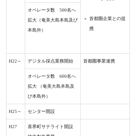
オペレータ数 500名へ
首都圏企業との提
拡大（奄美大島本島及び
携
本島外）
H22～
デジタル採点業務開始
首都圏事業連携
オペレータ数 600名へ
拡大 （奄美大島本島及
び本島外）
H25～
センター開設
H27
喜界町サテライト開設