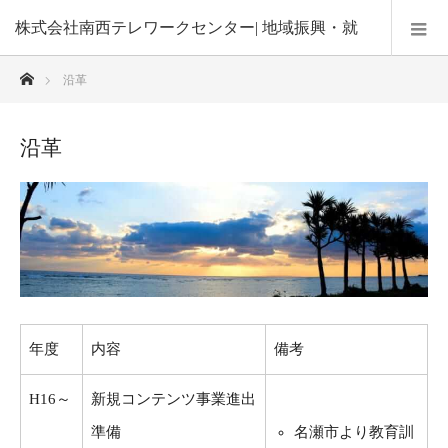
株式会社南西テレワークセンター| 地域振興・就
ホーム
沿革
業機会の創出・在宅勤務による子育て支援
沿革
年度
内容
備考
H16～
新規コンテンツ事業進出
準備
名瀬市より教育訓